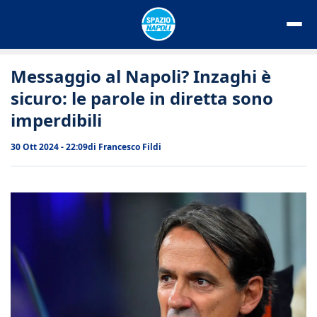
Vai
al
contenuto
Messaggio al Napoli? Inzaghi è
sicuro: le parole in diretta sono
imperdibili
30 Ott 2024 - 22:09
di
Francesco Fildi