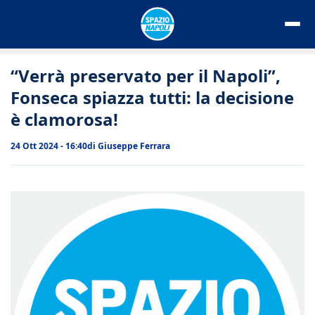
Vai
al
contenuto
“Verrà preservato per il Napoli”,
Fonseca spiazza tutti: la decisione
è clamorosa!
24 Ott 2024 - 16:40
di
Giuseppe Ferrara