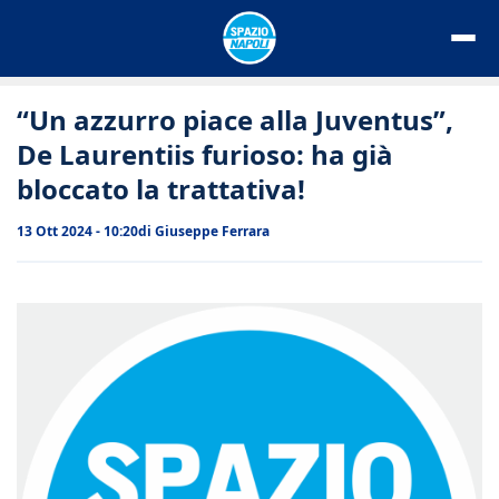
Vai
al
contenuto
“Un azzurro piace alla Juventus”,
De Laurentiis furioso: ha già
bloccato la trattativa!
13 Ott 2024 - 10:20
di
Giuseppe Ferrara