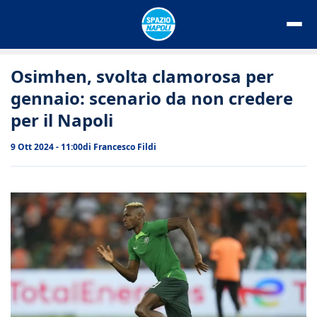
Vai
al
contenuto
Osimhen, svolta clamorosa per
gennaio: scenario da non credere
per il Napoli
9 Ott 2024 - 11:00
di
Francesco Fildi