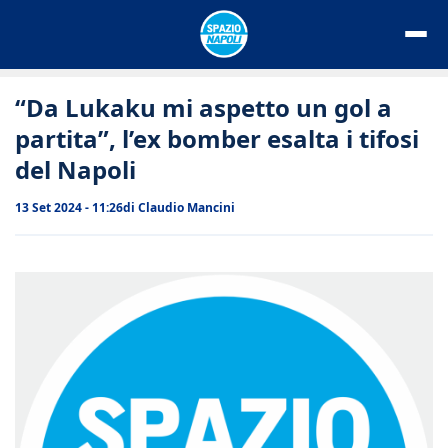
Vai
al
contenuto
“Da Lukaku mi aspetto un gol a
partita”, l’ex bomber esalta i tifosi
del Napoli
13 Set 2024 - 11:26
di
Claudio Mancini