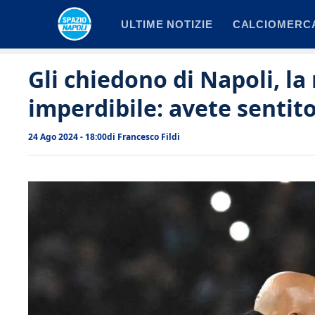
Vai
ULTIME NOTIZIE
CALCIOMERC
al
contenuto
Gli chiedono di Napoli, la 
imperdibile: avete sentit
24 Ago 2024 - 18:00
di
Francesco Fildi