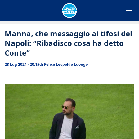
Vai
al
contenuto
Manna, che messaggio ai tifosi del
Napoli: “Ribadisco cosa ha detto
Conte”
28 Lug 2024 - 20:15
di
Felice Leopoldo Luongo