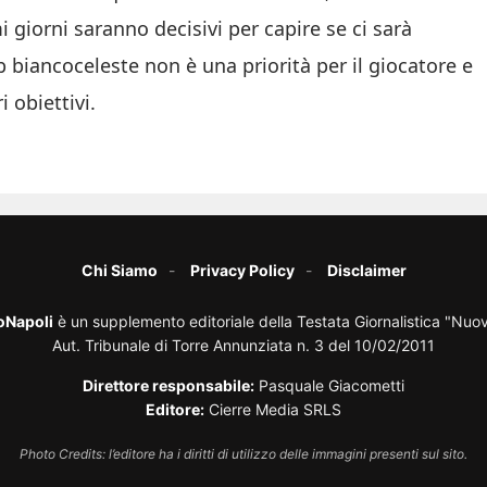
 giorni saranno decisivi per capire se ci sarà
ub biancoceleste non è una priorità per il giocatore e
 obiettivi.
Chi Siamo
Privacy Policy
Disclaimer
oNapoli
è un supplemento editoriale della Testata Giornalistica "Nuo
Aut. Tribunale di Torre Annunziata n. 3 del 10/02/2011
Direttore responsabile:
Pasquale Giacometti
Editore:
Cierre Media SRLS
Photo Credits: l’editore ha i diritti di utilizzo delle immagini presenti sul sito.