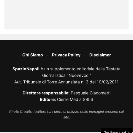
Chi Siamo
Privacy Policy
Disclaimer
SpazioNapoli
è un supplemento editoriale della Testata
Giornalistica "Nuovevoci"
Aut. Tribunale di Torre Annunziata n. 3 del 10/02/2011
Direttore responsabile:
Pasquale Giacometti
Editore:
Cierre Media SRLS
Photo Credits: l’editore ha i diritti di utilizzo delle immagini presenti sul
sito.
Gestione cookie