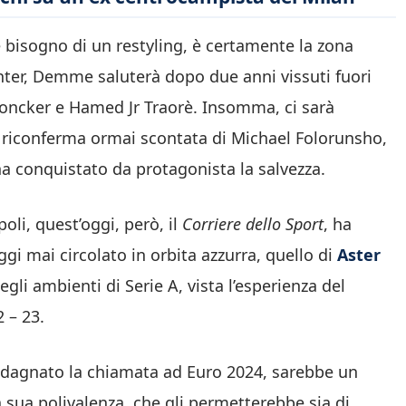
bisogno di un restyling, è certamente la zona
’Inter, Demme saluterà dopo due anni vissuti fuori
doncker e Hamed Jr Traorè. Insomma, ci sarà
 riconferma ormai scontata di Michael Folorunsho,
 ha conquistato da protagonista la salvezza.
oli, quest’oggi, però, il
Corriere dello Sport
, ha
i mai circolato in orbita azzurra, quello di
Aster
li ambienti di Serie A, vista l’esperienza del
 – 23.
uadagnato la chiamata ad Euro 2024, sarebbe un
la sua polivalenza, che gli permetterebbe sia di