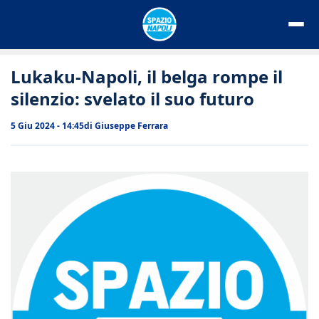
Vai
al
contenuto
Lukaku-Napoli, il belga rompe il
silenzio: svelato il suo futuro
5 Giu 2024 - 14:45
di
Giuseppe Ferrara