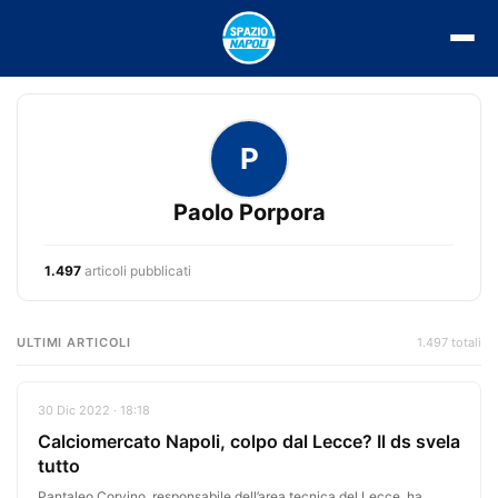
Vai
al
contenuto
P
Paolo Porpora
1.497
articoli pubblicati
ULTIMI ARTICOLI
1.497 totali
30 Dic 2022 · 18:18
Calciomercato Napoli, colpo dal Lecce? Il ds svela
tutto
Pantaleo Corvino, responsabile dell’area tecnica del Lecce, ha