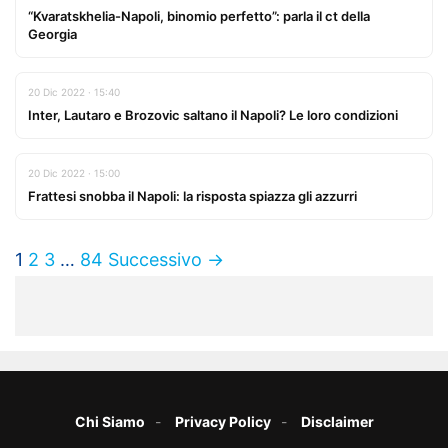
“Kvaratskhelia-Napoli, binomio perfetto”: parla il ct della
Georgia
20 Dic 2022 · 15:40
Inter, Lautaro e Brozovic saltano il Napoli? Le loro condizioni
20 Dic 2022 · 15:00
Frattesi snobba il Napoli: la risposta spiazza gli azzurri
1
2
3
…
84
Successivo →
Chi Siamo
Privacy Policy
Disclaimer