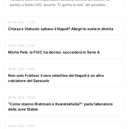
parlato a Radio CRC durante “Si gonfia la rete” del possibile
interessamento…
30 Dic 2022 · 17:24
Chiesa e Vlahovic saltano il Napoli? Allegri lo svela in diretta
30 Dic 2022 · 17:05
Morte Pelé, la FIGC ha deciso: succederà in Serie A
30 Dic 2022 · 15:45
Non solo Frattesi: il vero obiettivo del Napoli è un altro
calciatore del Sassuolo
30 Dic 2022 · 15:00
“Come stanno Rrahmani e Kvaratskhelia?”: parla l’allenatore
della Juve Stabia
30 Dic 2022 · 14:10