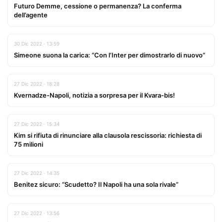
Futuro Demme, cessione o permanenza? La conferma
dell’agente
30 Dic 2022 · 13:59
Simeone suona la carica: “Con l’Inter per dimostrarlo di nuovo”
27 Dic 2022 · 18:28
Kvernadze-Napoli, notizia a sorpresa per il Kvara-bis!
27 Dic 2022 · 15:34
Kim si rifiuta di rinunciare alla clausola rescissoria: richiesta di
75 milioni
27 Dic 2022 · 14:35
Benitez sicuro: “Scudetto? Il Napoli ha una sola rivale”
27 Dic 2022 · 13:56