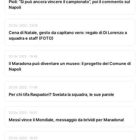
Pioli: “Si può ancora vincere il campionato”, poi il commento sul
Napoli
22 Dic 2022 · 23:05
Cena di Natale, gesto da capitano vero: regalo di Di Lorenzo a
squadra e staff (FOTO)
20 Dic 2022 · 19:45
Il Maradona può diventare un museo: il progetto del Comune di
Napoli
20 Dic 2022 · 17:40
Per chi tifa Raspadori? Svelata la squadra, le sue parole
20 Dic 2022 · 16:57
Messi vince il Mondiale, messaggio da brividi per Maradona!
20 Dic 2022 · 16:20