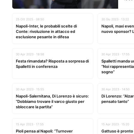
25 Ott 2025 · 08:50
30 Giu 2023 · 13:22
Napoli-Inter, le probabili scelte di
Napoli, maxi event
Conte: rivoluzione in attacco ed
nuovo sponsor? L
esclusione pesante in difesa
30 Apr 2023 · 18:58
30 Apr 2023 · 17:55
Festa rimandata? Risposta a sorpresa di
Spalletti manda u
Spalletti in conferenza
“Noi rappresentia
sogno”
30 Apr 2023 · 15:55
30 Apr 2023 · 14:50
Napoli-Salernitana, Di Lorenzo è sicuro:
Di Lorenzo: “Alza
“Dobbiamo trovare il varco giusto per
pensato tanto”
sbloccare la partita”
15 Apr 2023 · 17:55
15 Apr 2023 · 15:20
Pioli pensa al Napoli: “Turnover
Gattuso è pronto 