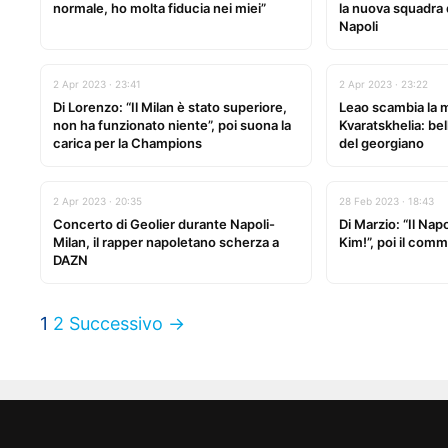
normale, ho molta fiducia nei miei”
la nuova squadra 
Napoli
2 Apr 2023 · 23:41
2 Apr 2023 · 23:22
Di Lorenzo: “Il Milan è stato superiore,
Leao scambia la 
non ha funzionato niente”, poi suona la
Kvaratskhelia: bel
carica per la Champions
del georgiano
2 Apr 2023 · 20:35
28 Feb 2023 · 18:43
Concerto di Geolier durante Napoli-
Di Marzio: “Il Nap
Milan, il rapper napoletano scherza a
Kim!”, poi il com
DAZN
1
2
Successivo →