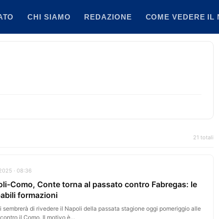
ATO
CHI SIAMO
REDAZIONE
COME VEDERE IL 
21 totali
2025 · 08:36
li-Como, Conte torna al passato contro Fabregas: le
abili formazioni
i sembrerà di rivedere il Napoli della passata stagione oggi pomeriggio alle
contro il Como. Il motivo è…