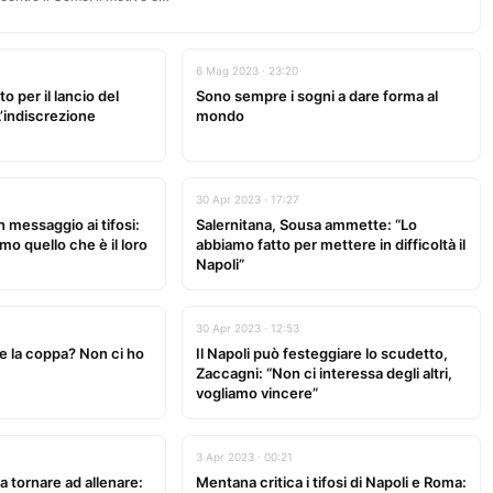
6 Mag 2023 · 23:20
o per il lancio del
Sono sempre i sogni a dare forma al
’indiscrezione
mondo
30 Apr 2023 · 17:27
n messaggio ai tifosi:
Salernitana, Sousa ammette: “Lo
mo quello che è il loro
abbiamo fatto per mettere in difficoltà il
Napoli”
30 Apr 2023 · 12:53
re la coppa? Non ci ho
Il Napoli può festeggiare lo scudetto,
Zaccagni: “Non ci interessa degli altri,
vogliamo vincere”
3 Apr 2023 · 00:21
a tornare ad allenare:
Mentana critica i tifosi di Napoli e Roma: