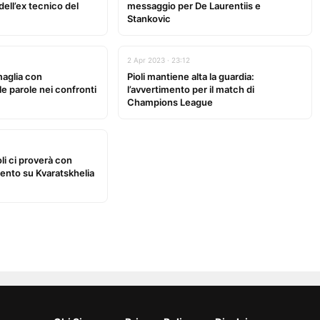
dell’ex tecnico del
messaggio per De Laurentiis e
Stankovic
2 Apr 2023 · 23:12
maglia con
Pioli mantiene alta la guardia:
le parole nei confronti
l’avvertimento per il match di
Champions League
oli ci proverà con
mento su Kvaratskhelia