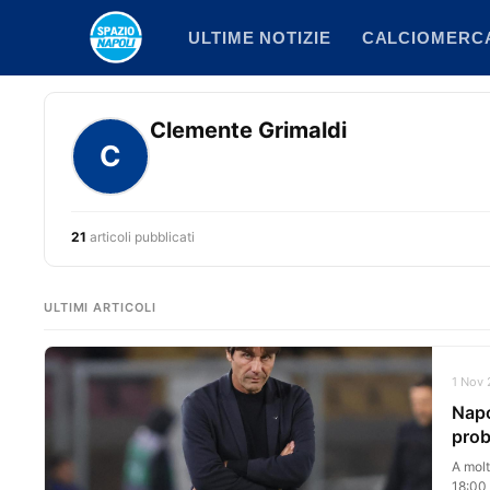
Vai
ULTIME NOTIZIE
CALCIOMERC
al
contenuto
Clemente Grimaldi
C
21
articoli pubblicati
ULTIMI ARTICOLI
1 Nov 
Napo
prob
A molt
18:00 