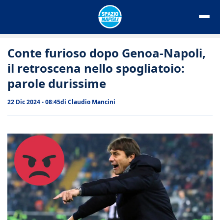
Vai
al
contenuto
Conte furioso dopo Genoa-Napoli,
il retroscena nello spogliatoio:
parole durissime
22 Dic 2024 - 08:45
di
Claudio Mancini