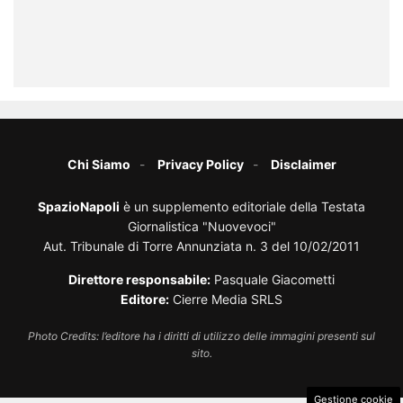
Chi Siamo
Privacy Policy
Disclaimer
SpazioNapoli
è un supplemento editoriale della Testata
Giornalistica "Nuovevoci"
Aut. Tribunale di Torre Annunziata n. 3 del 10/02/2011
Direttore responsabile:
Pasquale Giacometti
Editore:
Cierre Media SRLS
Photo Credits: l’editore ha i diritti di utilizzo delle immagini presenti sul
sito.
Gestione cookie