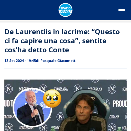
Vai
al
contenuto
De Laurentiis in lacrime: “Questo
ci fa capire una cosa”, sentite
cos’ha detto Conte
13 Set 2024 - 19:45
di
Pasquale Giacometti