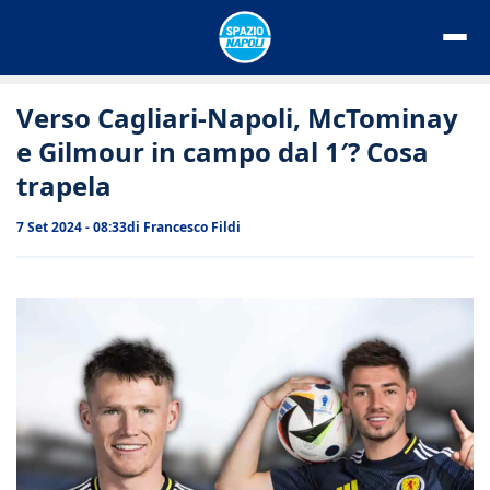
Vai
al
contenuto
Verso Cagliari-Napoli, McTominay
e Gilmour in campo dal 1′? Cosa
trapela
7 Set 2024 - 08:33
di
Francesco Fildi