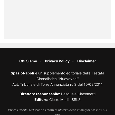
Chi Siamo
Privacy Policy
Disclaimer
SpazioNapoli
è un supplemento editoriale della Testata
Giornalistica "Nuovevoci"
Aut. Tribunale di Torre Annunziata n. 3 del 10/02/2011
Direttore responsabile:
Pasquale Giacometti
Editore:
Cierre Media SRLS
Photo Credits: l’editore ha i diritti di utilizzo delle immagini presenti sul
sito.