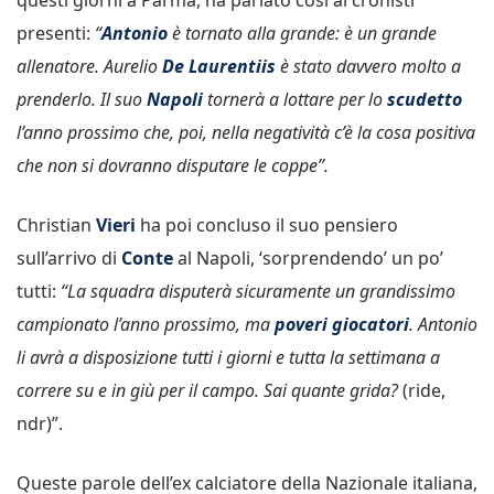
questi giorni a Parma, ha parlato così ai cronisti
presenti:
“
Antonio
è tornato alla grande: è un grande
allenatore. Aurelio
De Laurentiis
è stato davvero molto a
prenderlo. Il suo
Napoli
tornerà a lottare per lo
scudetto
l’anno prossimo che, poi, nella negatività c’è la cosa positiva
che non si dovranno disputare le coppe”.
Christian
Vieri
ha poi concluso il suo pensiero
sull’arrivo di
Conte
al Napoli, ‘sorprendendo’ un po’
tutti:
“La squadra disputerà sicuramente un grandissimo
campionato l’anno prossimo, ma
poveri giocatori
. Antonio
li avrà a disposizione tutti i giorni e tutta la settimana a
correre su e in giù per il campo. Sai quante grida?
(ride,
ndr)”.
Queste parole dell’ex calciatore della Nazionale italiana,