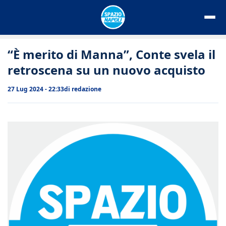
Vai
al
contenuto
“È merito di Manna”, Conte svela il
retroscena su un nuovo acquisto
27 Lug 2024 - 22:33
di
redazione