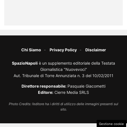
Chi Siamo
Privacy Policy
Disclaimer
SpazioNapoli
è un supplemento editoriale della Testata
Giornalistica "Nuovevoci"
Aut. Tribunale di Torre Annunziata n. 3 del 10/02/2011
Direttore responsabile:
Pasquale Giacometti
Editore:
Cierre Media SRLS
Photo Credits: l’editore ha i diritti di utilizzo delle immagini presenti sul
sito.
Gestione cookie