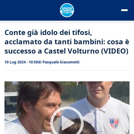
Vai
al
contenuto
Conte già idolo dei tifosi,
acclamato da tanti bambini: cosa è
successo a Castel Volturno (VIDEO)
10 Lug 2024 - 10:50
di
Pasquale Giacometti