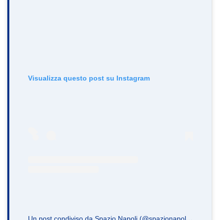
Visualizza questo post su Instagram
U
n post condiviso da Spazio Napoli (@spazionapoli.it)