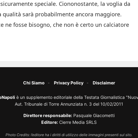
à sicuramente speciale. Ciononostante, la voglia da
ria qualità sarà probabilmente ancora maggiore.
ce ne fosse bisogno, che non è certo un calciatore
Chi Siamo
Privacy Policy
Disclaimer
oNapoli
è un supplemento editoriale della Testata Giornalistica "Nuo
Aut. Tribunale di Torre Annunziata n. 3 del 10/02/2011
Direttore responsabile:
Pasquale Giacometti
Editore:
Cierre Media SRLS
Photo Credits: l’editore ha i diritti di utilizzo delle immagini presenti sul sito.