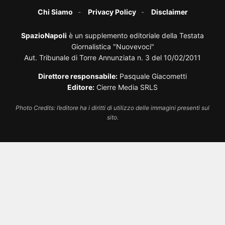
Chi Siamo
Privacy Policy
Disclaimer
SpazioNapoli
è un supplemento editoriale della Testata
Giornalistica "Nuovevoci"
Aut. Tribunale di Torre Annunziata n. 3 del 10/02/2011
Direttore responsabile:
Pasquale Giacometti
Editore:
Cierre Media SRLS
Photo Credits: l’editore ha i diritti di utilizzo delle immagini presenti sul
sito.