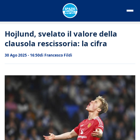
Vai
al
contenuto
Hojlund, svelato il valore della
clausola rescissoria: la cifra
30 Ago 2025 - 16:50
di
Francesco Fildi