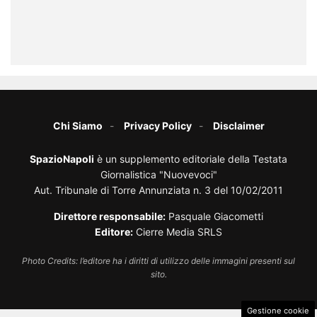
Chi Siamo
Privacy Policy
Disclaimer
SpazioNapoli
è un supplemento editoriale della Testata
Giornalistica "Nuovevoci"
Aut. Tribunale di Torre Annunziata n. 3 del 10/02/2011
Direttore responsabile:
Pasquale Giacometti
Editore:
Cierre Media SRLS
Photo Credits: l’editore ha i diritti di utilizzo delle immagini presenti sul
sito.
Gestione cookie