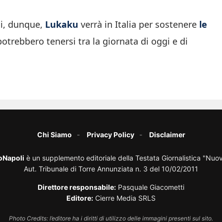
ci, dunque,
Lukaku
verrà in Italia per sostenere
le
potrebbero tenersi tra la giornata di oggi e di
Chi Siamo
Privacy Policy
Disclaimer
oNapoli
è un supplemento editoriale della Testata Giornalistica "Nuo
Aut. Tribunale di Torre Annunziata n. 3 del 10/02/2011
Direttore responsabile:
Pasquale Giacometti
Editore:
Cierre Media SRLS
Photo Credits: l’editore ha i diritti di utilizzo delle immagini presenti sul sito.