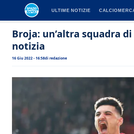
Vai
ULTIME NOTIZIE
CALCIOMERC
al
contenuto
Broja: un’altra squadra di 
notizia
16 Giu 2022 - 16:58
di
redazione