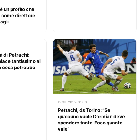
è un profilo che
i come direttore
tagli
tà di Petrachi:
iace tantissimo al
lo cosa potrebbe
19 GIU 2015 · 01:00
Petrachi, ds Torino: “Se
qualcuno vuole Darmian deve
spendere tanto. Ecco quanto
vale”