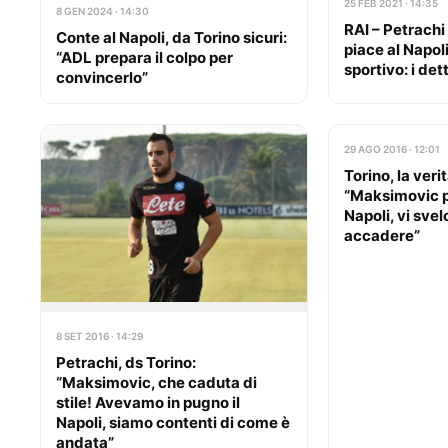
25 FEB 2021 · 14:35
8 GEN 2024 · 14:30
RAI – Petrachi 
Conte al Napoli, da Torino sicuri:
piace al Napol
“ADL prepara il colpo per
sportivo: i det
convincerlo”
29 AGO 2016 · 12:01
Torino, la veri
“Maksimovic p
Napoli, vi sve
accadere”
8 SET 2016 · 14:29
Petrachi, ds Torino:
“Maksimovic, che caduta di
stile! Avevamo in pugno il
Napoli, siamo contenti di come è
andata”