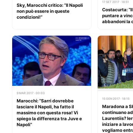
17 SET 2017 · 18:51
Sky, Marocchi critico: “Il Napoli
Costacurta: “I
non può essere in queste
puntare a vinc
condizioni!”
abbandoni la 
9 MAR 2017 · 00:03
15 GEN 2017 · 18:15
Marocchi: “Sarri dovrebbe
Maradona a Sk
lasciare il Napoli, ha fatto il
continuano ad
massimo con questa rosa! Vi
Laurentiis? Ier
spiego la differenza tra Juve e
iniziare a lav
Napoli”
vogliamo entr