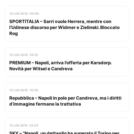
14 LUG 2016 · 00:06
SPORTITALIA – Sarri vuole Herrera, mentre con
l’Udinese discorso per Widmer e Zielinski. Bloccato
Rog
13 LUG 2016 · 23:22
PREMIUM – Napoli, arriva l’offerta per Karsdorp.
Novità per Witsel e Candreva
13 LUG 2016 · 10:30
Repubblica – Napoli in pole per Candreva, ma i diritti
d’immagine fermano la trattativa
12 LUG 2016 · 23:43
SKY – “Napoli, un dettaglio ha superato il Torino per