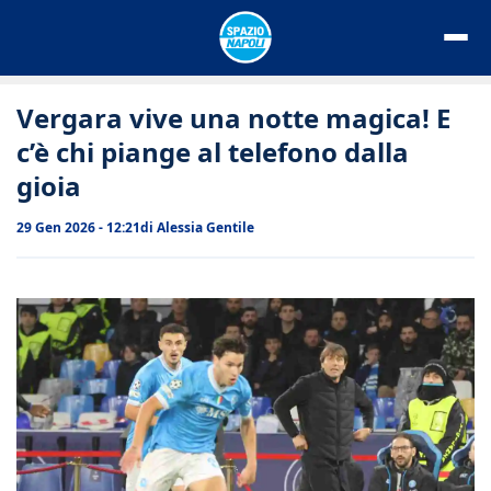
Vai
al
contenuto
Vergara vive una notte magica! E
c’è chi piange al telefono dalla
gioia
29 Gen 2026 - 12:21
di
Alessia Gentile