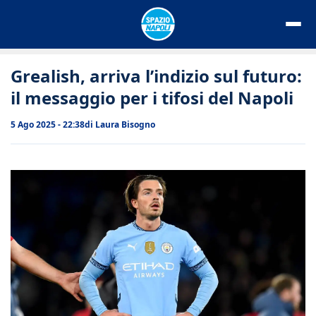
Vai
al
contenuto
Grealish, arriva l’indizio sul futuro:
il messaggio per i tifosi del Napoli
5 Ago 2025 - 22:38
di
Laura Bisogno