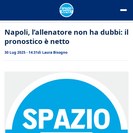
Vai
al
contenuto
Napoli, l’allenatore non ha dubbi: il
pronostico è netto
30 Lug 2025 - 14:31
di
Laura Bisogno