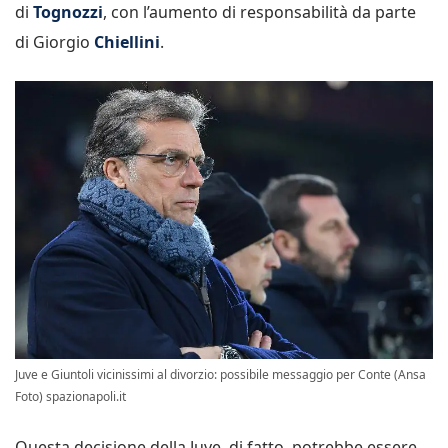
di
Tognozzi
, con l’aumento di responsabilità da parte
di Giorgio
Chiellini
.
Juve e Giuntoli vicinissimi al divorzio: possibile messaggio per Conte (Ansa
Foto) spazionapoli.it
Questa decisione della Juve, di fatto, potrebbe essere