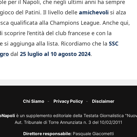
e per il Napoli, che negli ultimi anni ha sempre
ioco del Patini. Il livello delle
amichevoli
si alza
fresca qualificata alla Champions League. Anche qui,
di scoprire l’entità del club francese e con la
si aggiunga alla lista. Ricordiamo che la
SSC
ngro
dal
25 luglio al 10 agosto 2024
.
Chi Siamo
Privacy Policy
Disclaimer
oNapoli
è un supplemento editoriale della Testata Giornalistica "Nuo
Aut. Tribunale di Torre Annunziata n. 3 del 10/02/2011
Direttore responsabile:
Pasquale Giacometti