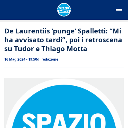
Vai
al
contenuto
De Laurentiis ‘punge’ Spalletti: “Mi
ha avvisato tardi”, poi i retroscena
su Tudor e Thiago Motta
16 Mag 2024 - 19:50
di
redazione