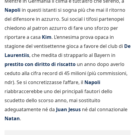
Mentre in Germania il clima è tutt’altro che sereno, a
Napoli
in questi istanti si sogna più che mai il ritorno
del difensore in azzurro. Sui social i tifosi partenopei
chiedono al patron azzurro di fare uno sforzo per
riportare a casa
Kim
. L’ennesima prova opaca in
stagione del ventisettenne gioca a favore del club di
De
Laurentiis
, che medita di strapparlo al Bayern in
prestito con diritto di riscatto
un anno dopo averlo
ceduto alla cifra record di 45 milioni (più commissioni,
ndr). Se si concretizzasse l’affare, il
Napoli
riabbraccerebbe uno dei principali fautori dello
scudetto dello scorso anno, mai sostituito
adeguatamente né da
Juan Jesus
né dal connazionale
Natan
.