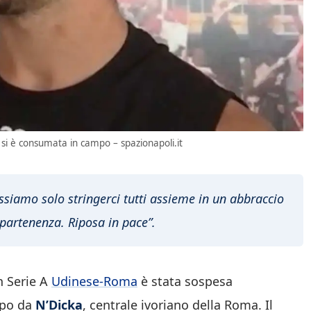
ia si è consumata in campo – spazionapoli.it
ossiamo solo stringerci tutti assieme in un abbraccio
ppartenenza. Riposa in pace”.
n Serie A
Udinese-Roma
è stata sospesa
mpo da
N’Dicka
, centrale ivoriano della Roma. Il