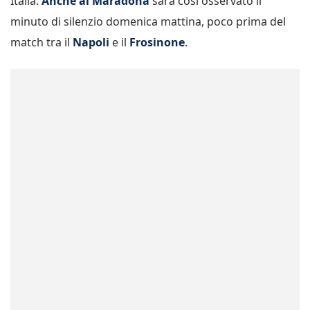
Italia.
Anche al Maradona
sarà così osservato il
minuto di silenzio domenica mattina, poco prima del
match tra il
Napoli
e il
Frosinone
.