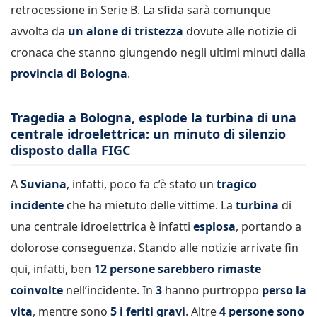
retrocessione in Serie B. La sfida sarà comunque
avvolta da
un alone di tristezza
dovute alle notizie di
cronaca che stanno giungendo negli ultimi minuti dalla
provincia di Bologna
.
Tragedia a Bologna, esplode la turbina di una
centrale idroelettrica: un minuto di silenzio
disposto dalla FIGC
A
Suviana
, infatti, poco fa c’è stato un
tragico
incidente
che ha mietuto delle vittime. La
turbina
di
una centrale idroelettrica è infatti
esplosa
, portando a
dolorose conseguenza. Stando alle notizie arrivate fin
qui, infatti, ben
12 persone sarebbero rimaste
coinvolte
nell’incidente. In
3
hanno purtroppo
perso la
vita
, mentre sono
5 i feriti gravi
. Altre
4 persone sono