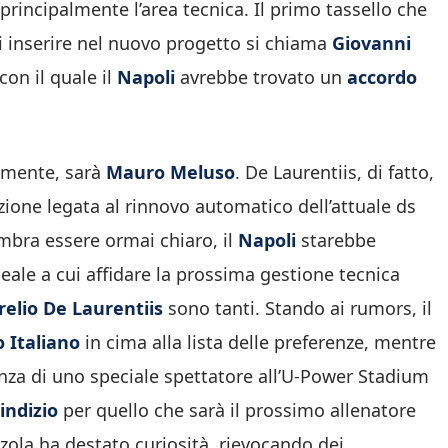
rincipalmente l’area tecnica. Il primo tassello che
di inserire nel nuovo progetto si chiama
Giovanni
con il quale il
Napoli
avrebbe trovato un
accordo
lmente, sarà
Mauro Meluso
. De Laurentiis, di fatto,
zione legata al rinnovo automatico dell’attuale ds
embra essere ormai chiaro, il
Napoli
starebbe
deale a cui affidare la prossima gestione tecnica
relio De Laurentiis
sono tanti. Stando ai rumors, il
 Italiano
in cima alla lista delle preferenze, mentre
senza di uno speciale spettatore all’U-Power Stadium
indizio
per quello che sarà il prossimo allenatore
nzola ha destato curiosità, rievocando dei