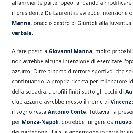
all’ambiente partenopeo, andando a modificare p
il presidente De Laurentiis avrebbe intenzione 
Manna
, braccio destro di Giuntoli alla Juventus 
verbale
.
A fare posto a
Giovanni Manna
, molto probabi
non avrebbe alcuna intenzione di esercitare l’op
azzurro. Oltre al tema direttore sportivo, che s
continuando la propria ricerca per l’allenatore i
della squadra. I profili finiti sotto gli occhi di
Au
club azzurro avrebbe messo il nome di
Vincenzo
il sogno resta
Antonio Conte
. Tuttavia, la pre
per
Monza-Napoli
, potrebbe fungere da
nuovo 
dei partenopei. La sua apparizione in terra bria