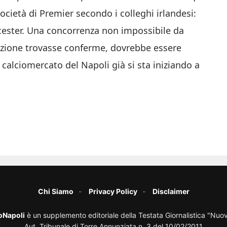
società di Premier secondo i colleghi irlandesi:
icester. Una concorrenza non impossibile da
rezione trovasse conferme, dovrebbe essere
 calciomercato del Napoli già si sta iniziando a
Chi Siamo
Privacy Policy
Disclaimer
oNapoli
è un supplemento editoriale della Testata Giornalistica "Nuo
Aut. Tribunale di Torre Annunziata n. 3 del 10/02/2011