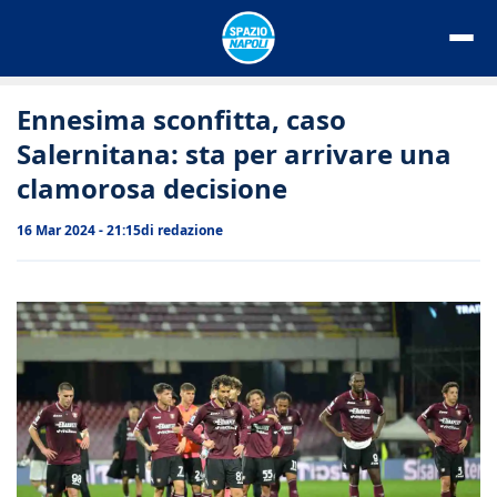
Vai
al
contenuto
Ennesima sconfitta, caso
Salernitana: sta per arrivare una
clamorosa decisione
16 Mar 2024 - 21:15
di
redazione