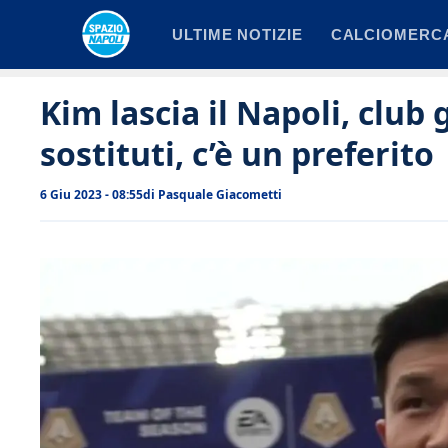
Vai
ULTIME NOTIZIE
CALCIOMERC
al
contenuto
Kim lascia il Napoli, club g
sostituti, c’è un preferito
6 Giu 2023 - 08:55
di
Pasquale Giacometti