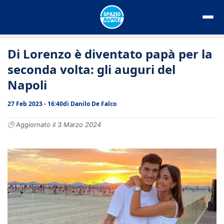
Vai
al
contenuto
Di Lorenzo è diventato papà per la
seconda volta: gli auguri del
Napoli
27 Feb 2023 - 16:40
di
Danilo De Falco
🕑 Aggiornato il 3 Marzo 2024