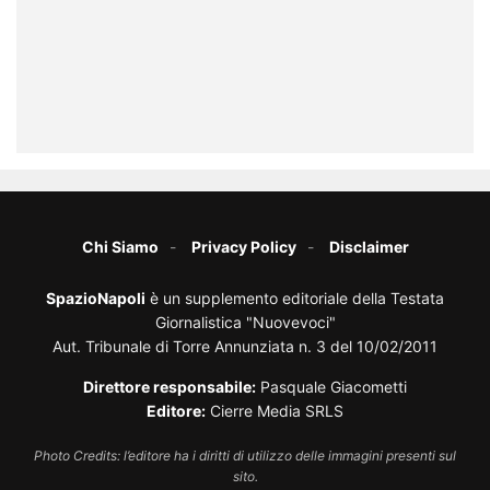
Chi Siamo
Privacy Policy
Disclaimer
SpazioNapoli
è un supplemento editoriale della Testata
Giornalistica "Nuovevoci"
Aut. Tribunale di Torre Annunziata n. 3 del 10/02/2011
Direttore responsabile:
Pasquale Giacometti
Editore:
Cierre Media SRLS
Photo Credits: l’editore ha i diritti di utilizzo delle immagini presenti sul
sito.