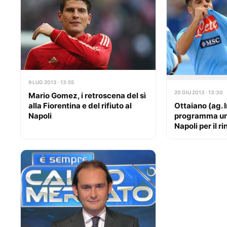
9 LUG 2013 · 13:55
20 GIU 2013 · 13:30
Mario Gomez, i retroscena del sì
Ottaiano (ag. I
alla Fiorentina e del rifiuto al
programma un 
Napoli
Napoli per il r