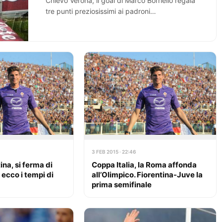
Chievo Verona, il goal di Marco Borriello regala
tre punti preziosissimi ai padroni…
3 FEB 2015 · 22:46
ina, si ferma di
Coppa Italia, la Roma affonda
ecco i tempi di
all’Olimpico. Fiorentina-Juve la
prima semifinale