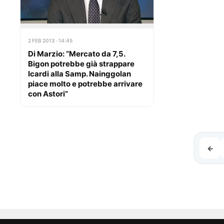
2 FEB 2013 · 14:45
Di Marzio: “Mercato da 7,5.
Bigon potrebbe già strappare
Icardi alla Samp. Nainggolan
piace molto e potrebbe arrivare
con Astori”
←