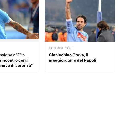
4 FEB 2013 · 19:33
nsigne): “E’ in
Gianluchino Grava, il
incontro con il
maggiordomo del Napoli
innovo di Lorenzo”