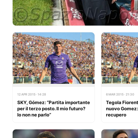
12 APR 2015 · 14:28
6 MAR 2015 · 21:30
SKY, Gómez: “Partita importante
Tegola Fiorent
per il terzo posto. Il mio futuro?
nuovo Gomez: 
Io non ne parlo”
recupero