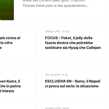
online del Corriere dello Sport, il terzino
Thomas Foket pare si stia spazientendo
nell’aspettare il Napoli. Le…
26 MAG 2017 · 20:30
iù vicino al
FOCUS – Foket, il jolly della
le cifre
fascia destra che potrebbe
e
sostituire sia Hysaj che Callejon
22 LUG 2016 · 21:25
en Kums, il
ESCLUSIVA SN – Kums, il Napoli
che in patria
ci prova sul serio: la situazione
 Iniesta
10 MAG 2016 · 18:00