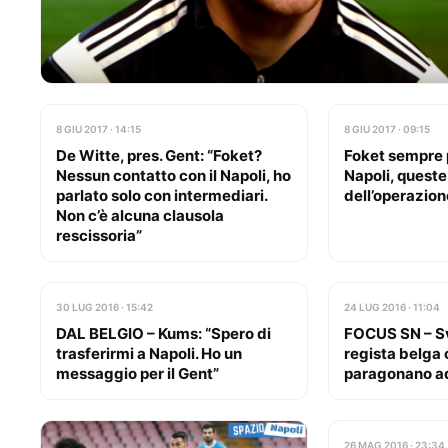
8 GIU 2017 · 14:15
8 GIU 2017 · 09:15
De Witte, pres. Gent: “Foket?
Foket sempre p
Nessun contatto con il Napoli, ho
Napoli, queste 
parlato solo con intermediari.
dell’operazion
Non c’è alcuna clausola
rescissoria”
30 LUG 2016 · 15:42
24 LUG 2016 · 11:04
DAL BELGIO – Kums: “Spero di
FOCUS SN – Sv
trasferirmi a Napoli. Ho un
regista belga 
messaggio per il Gent”
paragonano ad
26 MAG 2016 · 23:34