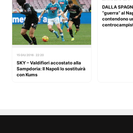
DALLA SPAGNA –
“guerra” al Nap
contendono un
centrocampis
15 GIU 2016 · 22:20
SKY – Valdifiori accostato alla
Sampdoria: Il Napoli lo sostituirà
con Kums