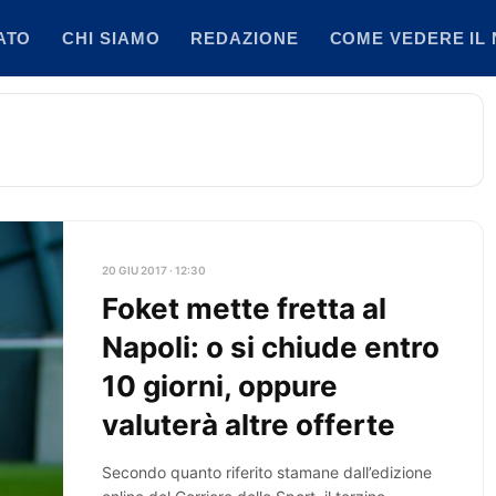
ATO
CHI SIAMO
REDAZIONE
COME VEDERE IL 
20 GIU 2017 · 12:30
Foket mette fretta al
Napoli: o si chiude entro
10 giorni, oppure
valuterà altre offerte
Secondo quanto riferito stamane dall’edizione