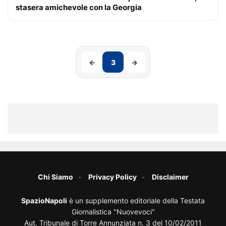
stasera amichevole con la Georgia
←
3
→
Chi Siamo
Privacy Policy
Disclaimer
SpazioNapoli
è un supplemento editoriale della Testata
Giornalistica "Nuovevoci"
Aut. Tribunale di Torre Annunziata n. 3 del 10/02/2011