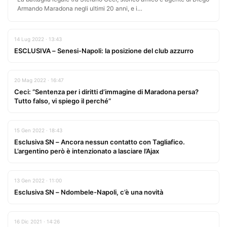
Armando Maradona negli ultimi 20 anni, e i…
14 Lug 2022 · 13:43
ESCLUSIVA – Senesi-Napoli: la posizione del club azzurro
20 Mag 2022 · 16:47
Ceci: “Sentenza per i diritti d’immagine di Maradona persa?
Tutto falso, vi spiego il perché”
15 Gen 2022 · 18:43
Esclusiva SN – Ancora nessun contatto con Tagliafico.
L’argentino però è intenzionato a lasciare l’Ajax
13 Gen 2022 · 11:00
Esclusiva SN – Ndombele-Napoli, c’è una novità
16 Dic 2021 · 14:26