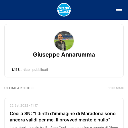
Vai
al
contenuto
Giuseppe Annarumma
1.113
articoli pubblicati
ULTIMI ARTICOLI
1.113 totali
22 Set 2022 · 11:17
Ceci a SN: “I diritti d’immagine di Maradona sono
ancora validi per me. Il provvedimento è nullo”
La battaglia legale tra Stefano Ceci, storico amico e agente di Diego