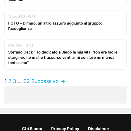
19 Lug 2021 · 18:18
FOTO – Dimaro, un altro azzurro aggiunto al gruppo:
l’accoglienza
8 Giu 2021 · 15:02
Stefano Ceci: “Ho dedicato a Diego la mia vita. Non era facile
stargli vicino ma ho trascorso venti anni con lui e mi manca
tantissimo”
1
2
3
…
62
Successivo →
Chi Siamo
Privacy Policy
Disclaimer