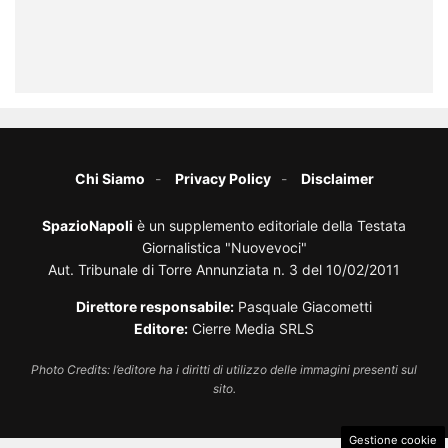
Chi Siamo
Privacy Policy
Disclaimer
SpazioNapoli
è un supplemento editoriale della Testata
Giornalistica "Nuovevoci"
Aut. Tribunale di Torre Annunziata n. 3 del 10/02/2011
Direttore responsabile:
Pasquale Giacometti
Editore:
Cierre Media SRLS
Photo Credits: l’editore ha i diritti di utilizzo delle immagini presenti sul
sito.
Gestione cookie